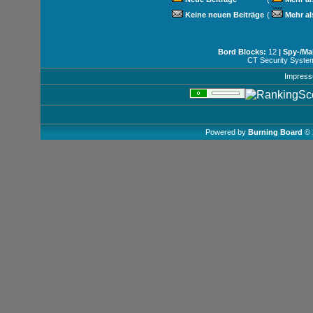
Keine neuen Beiträge
(
Mehr al
Bord Blocks:
12
| Spy-/Ma
CT Security Syste
Impres
Powered by
Burning Board
© 