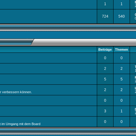
1
1
724
540
Beiträge
Themen
0
0
2
2
5
5
2
2
ir verbessern können.
0
0
3
1
0
0
igt im Umgang mit dem Board