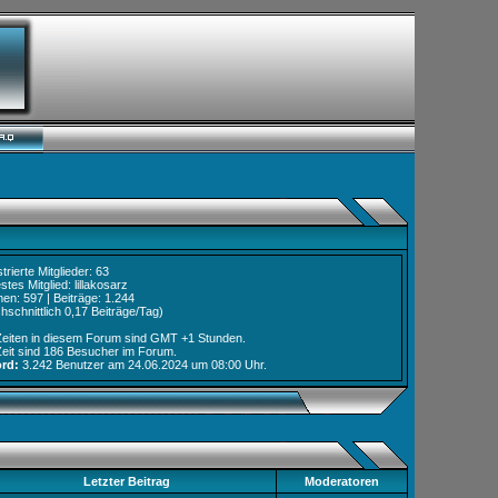
ierte Mitglieder: 63
es Mitglied:
lillakosarz
: 597 | Beiträge: 1.244
schnittlich 0,17 Beiträge/Tag)
eiten in diesem Forum sind GMT +1 Stunden.
it sind
186 Besucher
im Forum.
rd:
3.242 Benutzer am 24.06.2024 um
08:00
Uhr.
Letzter Beitrag
Moderatoren