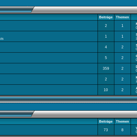
Beiträge
Themen
2
1
1
1
sts
4
2
5
2
359
2
2
2
10
2
Beiträge
Themen
73
8