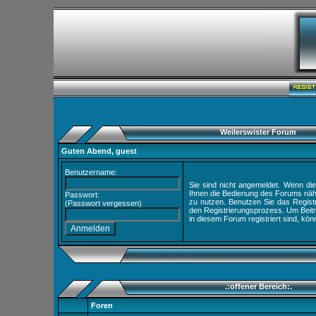
Weilerswister Forum
Guten Abend,
guest
Benutzername:
Sie sind nicht angemeldet. Wenn dies
Ihnen die Bedienung des Forums nähe
Passwort:
zu nutzen. Benutzen Sie das
Regist
(
Passwort vergessen
)
den Registrierungsprozess. Um Beiträ
in diesem Forum registriert sind, kön
.:offener Bereich:.
Foren