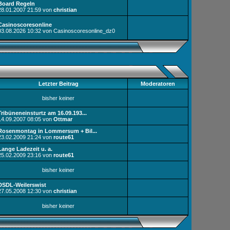
Board Regeln
28.01.2007
21:59
von
christian
Casinoscoresonline
03.08.2026
10:32
von Casinoscoresonline_dz0
Letzter Beitrag
Moderatoren
bisher keiner
Tribüneneinsturtz am 16.09.193...
14.09.2007
08:05
von
Ottmar
Rosenmontag in Lommersum + Bil...
23.02.2009
21:24
von
route61
Lange Ladezeit u. a.
25.02.2009
23:16
von
route61
bisher keiner
DSDL-Weilerswist
27.05.2008
12:30
von
christian
bisher keiner