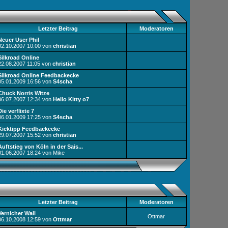
Letzter Beitrag
Moderatoren
Neuer User Phil
02.10.2007
10:00
von
christian
Silkroad Online
22.08.2007
11:05
von
christian
Silkroad Online Feedbackecke
05.01.2009
16:56
von
S4scha
Chuck Norris Witze
06.07.2007
12:34
von
Hello Kitty o7
Die verflixte 7
06.01.2009
17:25
von
S4scha
Kicktipp Feedbackecke
29.07.2007
15:52
von
christian
Auftstieg von Köln in der Sais...
01.06.2007
18:24
von Mike
Letzter Beitrag
Moderatoren
Vernicher Wall
Ottmar
06.10.2008
12:59
von
Ottmar