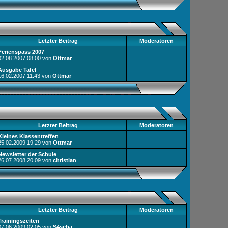
Letzter Beitrag
Moderatoren
Ferienspass 2007
02.08.2007
08:00
von
Ottmar
Ausgabe Tafel
16.02.2007
11:43
von
Ottmar
Letzter Beitrag
Moderatoren
Kleines Klassentreffen
25.02.2009
19:29
von
Ottmar
Newsletter der Schule
26.07.2008
20:09
von
christian
Letzter Beitrag
Moderatoren
Trainingszeiten
07.06.2009
02:05
von
S4scha