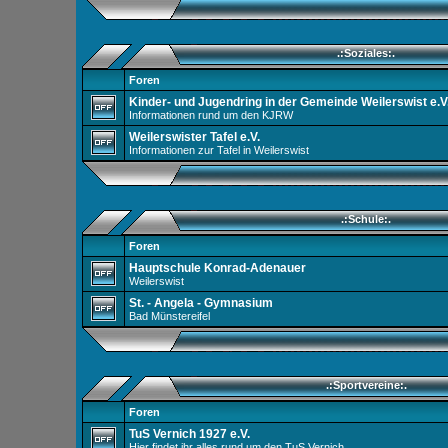
.:Soziales:.
Foren
Kinder- und Jugendring in der Gemeinde Weilerswist e.V
Informationen rund um den KJRW
Weilerswister Tafel e.V.
Informationen zur Tafel in Weilerswist
.:Schule:.
Foren
Hauptschule Konrad-Adenauer
Weilerswist
St. - Angela - Gymnasium
Bad Münstereifel
.:Sportvereine:.
Foren
TuS Vernich 1927 e.V.
Hier findet ihr alles rund um den TuS Vernich