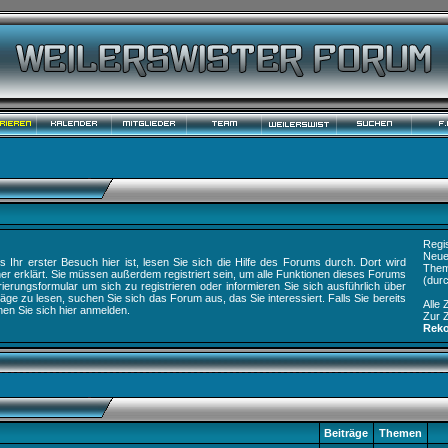
Registr
Neuest
 Ihr erster Besuch hier ist, lesen Sie sich die
Hilfe des Forums
durch. Dort wird
Themen
r erklärt. Sie müssen außerdem registriert sein, um alle Funktionen dieses Forums
(durch
rierungsformular
um sich zu registrieren oder
informieren
Sie sich ausführlich über
ge zu lesen, suchen Sie sich das Forum aus, das Sie interessiert. Falls Sie bereits
Alle Z
nen Sie sich
hier
anmelden.
Zur Ze
Reko
Beiträge
Themen