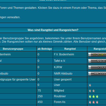
n Foren und Themen gestalten. Klicken Sie dazu in einem Forum oder Thema, das Sie
ngen verwalten.
Was sind Rangtitel und Rangzeichen?
cher Benutzergruppe Sie angehören, bekommen Sie unter Ihrem Benutzernamen ande
en. Die Rangzeichen sollen nur als kleines Gimmik zählen. Alle Benutzer sind gleic
Benutzergruppe
ab Beiträge
Rangtitel
Rangzeic
odenheim
0
F.V. Bodenheim
V.
0
Tafel e.V.
0
KJRW
kibudo
0
NMR Aikibudo
dgruppe für gesperrte User
0
User gesperrt
0
User
75
Mitglied
250
Routinier
450
Foren As