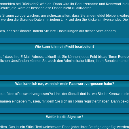
s Anmelden bei Rückkehr?' wählen. Dann wird Ihr Benutzername und Kennwort in ei
chule, etc. wäre es besser diese Option nicht zu aktivieren.
ige Sitzung zu überwachen, um sicherzustellen, dass Sie angemeldet bleiben, wäh
o werden die Sitzungs-Daten mit jedem Link, auf den Sie klicken, mitversendet. D
en jederzeit ändern, indem Sie Ihre Einstellungen auf
dieser Seite
ändern.
Wie kann ich mein Profil bearbeiten?
darauf, dass Ihre E-Mail-Adresse aktuell ist. Sie können jedes Feld bis auf Ihren B
entlichen Umständen können Sie auch den Administrator bitten, Ihren Benutzername
Was kann ich tun, wenn ich mein Passwort vergessen habe?
e auf den »
Passwort vergessen?
« Link, der überall dort ist, wo Sie Ihr Kennwort 
rnamen eingeben müssen, mit dem Sie sich im Forum registriert haben. Dann bekom
Wofür ist die Signatur?
ellen. Das ist ein Stück Text welches am Ende jeder Ihrer Beiträge angefügt werden