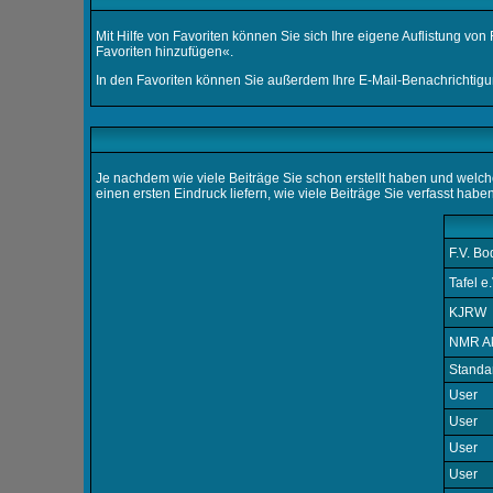
Mit Hilfe von Favoriten können Sie sich Ihre eigene Auflistung vo
Favoriten hinzufügen«.
In den
Favoriten
können Sie außerdem Ihre E-Mail-Benachrichtigu
Je nachdem wie viele Beiträge Sie schon erstellt haben und wel
einen ersten Eindruck liefern, wie viele Beiträge Sie verfasst hab
F.V. B
Tafel e.
KJRW
NMR A
Standar
User
User
User
User