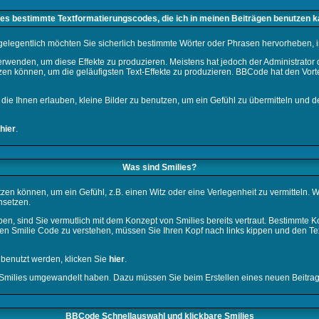
 es bestimmte Textformatierungscodes, die ich in meinen Beiträgen benutzen 
 gelegentlich möchten Sie sicherlich bestimmte Wörter oder Phrasen hervorheben, in
nden, um diese Effekte zu produzieren. Meistens hat jedoch der Administrator
en können, um die geläufigsten Text-Effekte zu produzieren. BBCode hat den Vortei
t, die Ihnen erlauben, kleine Bilder zu benutzen, um ein Gefühl zu übermitteln und 
hier
.
Was sind Smilies?
nsetzen können, um ein Gefühl, z.B. einen Witz oder eine Verlegenheit zu vermittel
nsetzen.
en, sind Sie vermutlich mit dem Konzept von Smilies bereits vertraut. Bestimmte
n Smilie Code zu verstehen, müssen Sie Ihren Kopf nach links kippen und den Te
 benutzt werden, klicken Sie
hier
.
in Smilies umgewandelt haben. Dazu müssen Sie beim Erstellen eines neuen Beitrags
BBCode Schnellauswahl und klickbare Smilies