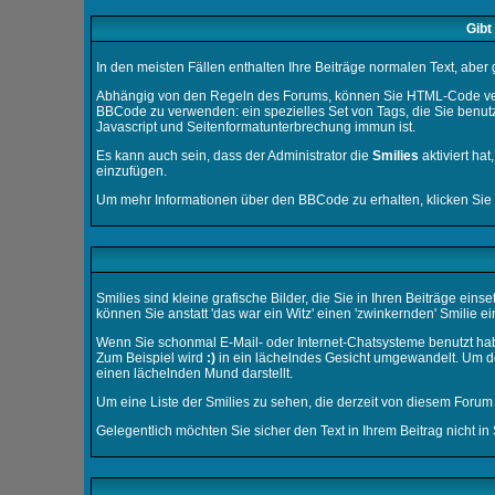
Gibt
In den meisten Fällen enthalten Ihre Beiträge normalen Text, aber
Abhängig von den Regeln des Forums, können Sie HTML-Code verwe
BBCode zu verwenden: ein spezielles Set von Tags, die Sie benutz
Javascript und Seitenformatunterbrechung immun ist.
Es kann auch sein, dass der Administrator die
Smilies
aktiviert ha
einzufügen.
Um mehr Informationen über den BBCode zu erhalten, klicken Sie
Smilies sind kleine grafische Bilder, die Sie in Ihren Beiträge ei
können Sie anstatt 'das war ein Witz' einen 'zwinkernden' Smilie ei
Wenn Sie schonmal E-Mail- oder Internet-Chatsysteme benutzt hab
Zum Beispiel wird
:)
in ein lächelndes Gesicht umgewandelt. Um de
einen lächelnden Mund darstellt.
Um eine Liste der Smilies zu sehen, die derzeit von diesem Forum
Gelegentlich möchten Sie sicher den Text in Ihrem Beitrag nicht 