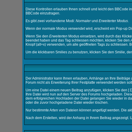
Diese Kontrollen erlauben Ihnen schnell und leicht den BBCode in
BBCode einzutragen.
Es gibt zwei vorhandene Modi:
Normaler
und
Erweiterter Modus
.
Wenn der
normale
Modus verwendet wird, erscheint ein Pop-up Dia
Wenn Sie den
Erweiterten
Modus einsetzen, wird durch das Klicke
beendet haben und das Tag schliessen möchten, klicken Sie den
Knopf (alt+x) verwenden, um alle geöffneten Tags zu schliessen. Be
Um die klickbaren Smilies zu benutzen, klicken Sie den Smilie, de
Der Administrator kann Ihnen erlauben, Anhänge an Ihre Beiträge a
Forum nicht als Erweiterung Ihrer Festplatte verwendet werden soll
Um eine Datei einem neuen Beitrag anzufügen, klicken Sie den [ Da
Ihre Datei wird nun auf den Server des Forums hochgeladen. Die
dem erfolgreichen Hochladen der Datei gelangen Sie wieder in da
oder die zuvor hochgeladene Datei wieder löschen.
Nur bestimmte Arten von Dateien können angefügt werden. Die akt
Nach dem Erstellen, wird der Anhang in Ihrem Beitrag angezeigt. 