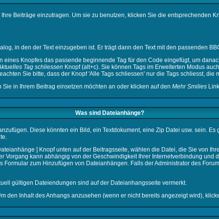
 Ihre Beiträge einzutragen. Um sie zu benutzen, klicken Sie die entsprechenden K
log, in den der Text einzugeben ist. Er trägt dann den Text mit den passenden BBC
n eines Knopfes das passende beginnende Tag für den Code eingefügt, um danach 
Aktuelles Tag schliessen
Knopf (alt+c). Sie können Tags im Erweiterten Modus auc
achten Sie bitte, dass der Knopf 'Alle Tags schliessen' nur die Tags schliesst, die
n Sie in Ihrem Beitrag einsetzen möchten an oder klicken auf den
Mehr Smilies
Link
Was sind Dateianhänge?
nzufügen. Diese könnten ein Bild, ein Textdokument, eine Zip Datei usw. sein. Es
te.
teianhänge ] Knopf unten auf der Beitragsseite, wählen die Datei, die Sie von Ihre
ser Vorgang kann abhängig von der Geschwindigkeit Ihrer Internetverbindung und
s Formular zum Hinzufügen von Dateianhängen. Falls der Administrator des Forums
uell gültigen Dateiendungen sind auf der Dateianhangsseite vermerkt.
Um den Inhalt des Anhangs anzusehen (wenn er nicht bereits angezeigt wird), klic