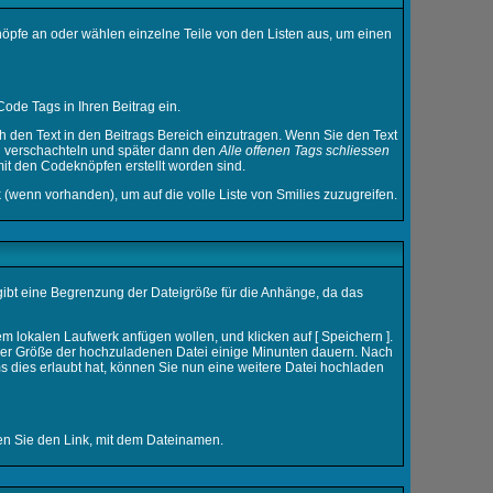
nöpfe an oder wählen einzelne Teile von den Listen aus, um einen
ode Tags in Ihren Beitrag ein.
den Text in den Beitrags Bereich einzutragen. Wenn Sie den Text
h verschachteln und später dann den
Alle offenen Tags schliessen
 mit den Codeknöpfen erstellt worden sind.
 (wenn vorhanden), um auf die volle Liste von Smilies zuzugreifen.
 gibt eine Begrenzung der Dateigröße für die Anhänge, da das
m lokalen Laufwerk anfügen wollen, und klicken auf [ Speichern ].
 der Größe der hochzuladenen Datei einige Minunten dauern. Nach
 dies erlaubt hat, können Sie nun eine weitere Datei hochladen
ken Sie den Link, mit dem Dateinamen.