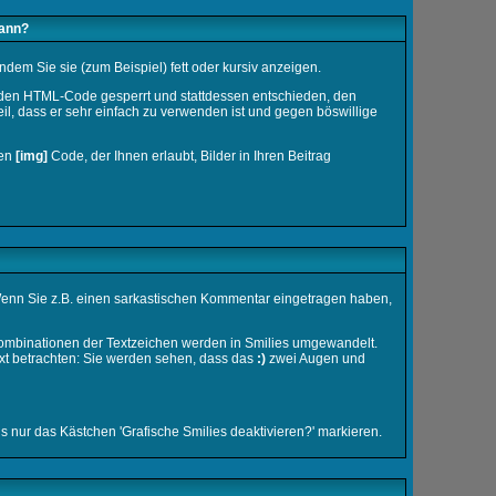
kann?
dem Sie sie (zum Beispiel) fett oder kursiv anzeigen.
 den HTML-Code gesperrt und stattdessen entschieden, den
l, dass er sehr einfach zu verwenden ist und gegen böswillige
den
[img]
Code, der Ihnen erlaubt, Bilder in Ihren Beitrag
n. Wenn Sie z.B. einen sarkastischen Kommentar eingetragen haben,
 Kombinationen der Textzeichen werden in Smilies umgewandelt.
xt betrachten: Sie werden sehen, dass das
:)
zwei Augen und
 nur das Kästchen 'Grafische Smilies deaktivieren?' markieren.