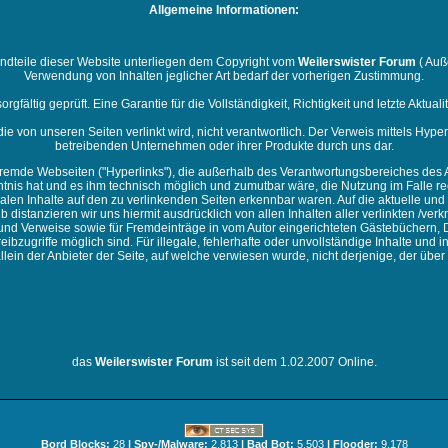
Allgemeine Informationen:
andteile dieser Website unterliegen dem Copyright vom
Weilerswister Forum
( Auß
Verwendung von Inhalten jeglicher Art bedarf der vorherigen Zustimmung.
orgfältig geprüft. Eine Garantie für die Vollständigkeit, Richtigkeit und letzte Akt
 die von unseren Seiten verlinkt wird, nicht verantwortlich. Der Verweis mittels Hyp
betreibenden Unternehmen oder ihrer Produkte durch uns dar.
fremde Webseiten ("Hyperlinks"), die außerhalb des Verantwortungsbereiches des A
nntnis hat und es ihm technisch möglich und zumutbar wäre, die Nutzung im Falle re
alen Inhalte auf den zu verlinkenden Seiten erkennbar waren. Auf die aktuelle und 
lb distanzieren wir uns hiermit ausdrücklich von allen Inhalten aller verlinkten /ve
s und Verweise sowie für Fremdeinträge in vom Autor eingerichteten Gästebüchern, D
bzugriffe möglich sind. Für illegale, fehlerhafte oder unvollständige Inhalte und
lein der Anbieter der Seite, auf welche verwiesen wurde, nicht derjenige, der über L
das
Weilerswister Forum
ist seit dem 1.02.2007 Online.
Bord Blocks:
28
| Spy-/Malware:
2.813
| Bad Bot:
5.503
| Flooder:
9.178