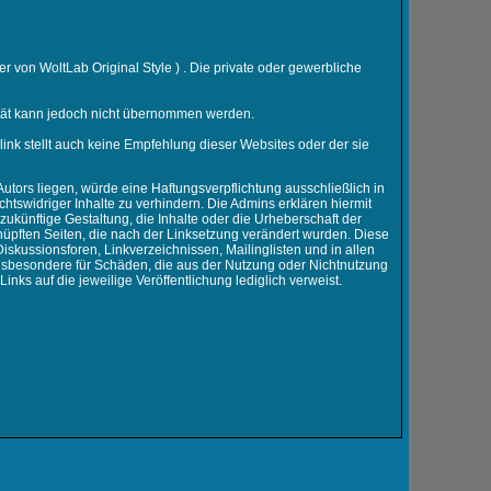
er von WoltLab Original Style ) . Die private oder gewerbliche
ualität kann jedoch nicht übernommen werden.
erlink stellt auch keine Empfehlung dieser Websites oder der sie
utors liegen, würde eine Haftungsverpflichtung ausschließlich in
chtswidriger Inhalte zu verhindern. Die Admins erklären hiermit
zukünftige Gestaltung, die Inhalte oder die Urheberschaft der
rknüpften Seiten, die nach der Linksetzung verändert wurden. Diese
iskussionsforen, Linkverzeichnissen, Mailinglisten und in allen
 insbesondere für Schäden, die aus der Nutzung oder Nichtnutzung
inks auf die jeweilige Veröffentlichung lediglich verweist.