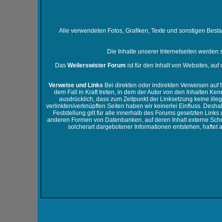
Alle verwendeten Fotos, Grafiken, Texte und sonstigen Best
Die Inhalte unserer Internetseiten werden s
Das
Weilerswister Forum
ist für den Inhalt von Websites, auf
Verweise und Links
Bei direkten oder indirekten Verweisen auf 
dem Fall in Kraft treten, in dem der Autor von den Inhalten Ke
ausdrücklich, dass zum Zeitpunkt der Linksetzung keine illeg
verlinkten/verknüpften Seiten haben wir keinerlei Einfluss. Desha
Feststellung gilt für alle innerhalb des Forums gesetzten Link
anderen Formen von Datenbanken, auf deren Inhalt externe Schrei
solcherart dargebotener Informationen entstehen, haftet al