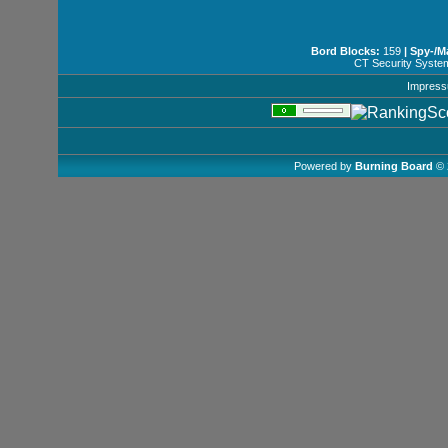
Bord Blocks:
159
| Spy-/M
CT Security Syste
Impres
Powered by
Burning Board
© 