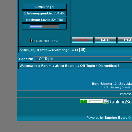
Level:
35
[?]
Erfahrungspunkte:
734.466
Nächster Level:
824.290
06.01.2009
17:25
[15]
Seiten (15):
« erste
...
« vorherige
13
14
Gehe zu:
Weilerswister Forum
»
.:User Board:.
»
Off-Topic
»
Die verflixte 7
Bord Blocks:
12
| Spy-/Ma
CT Security Syste
Impres
Powered by
Burning Board
© 