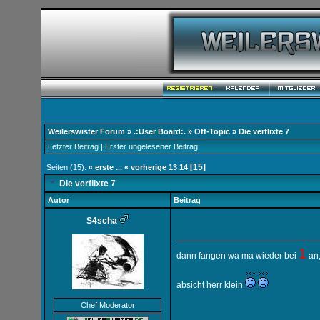
Weilerswister Forum
»
.:User Board:.
»
Off-Topic
»
Die verflixte 7
Letzter Beitrag
|
Erster ungelesener Beitrag
[15]
Seiten (15):
« erste
...
« vorherige
13
14
Die verflixte 7
Autor
Beitrag
S4scha
1
dann fangen wa ma wieder bei
an
absicht herr klein
Chef Moderator