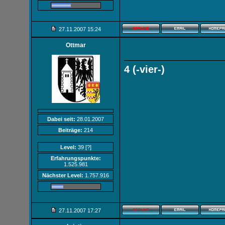
27.11.2007
15:24
Ottmar
4 (-vier-)
Dabei seit:
28.01.2007
Beiträge:
214
Level:
39
[?]
Erfahrungspunkte:
1.525.981
Nächster Level:
1.757.916
27.11.2007
17:27